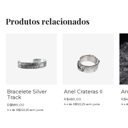
Produtos relacionados
Anel Crateras II
An
Bracelete Silver
Track
R$489,00
R$4
4
x
de
R$122,25
sem juros
4
x
d
R$889,00
4
x
de
R$222,25
sem juros