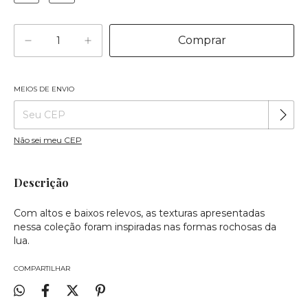
MEIOS DE ENVIO
Alterar CEP
Entregas para o CEP:
Não sei meu CEP
Descrição
Com altos e baixos relevos, as texturas apresentadas
nessa coleção foram inspiradas nas formas rochosas da
lua.
COMPARTILHAR