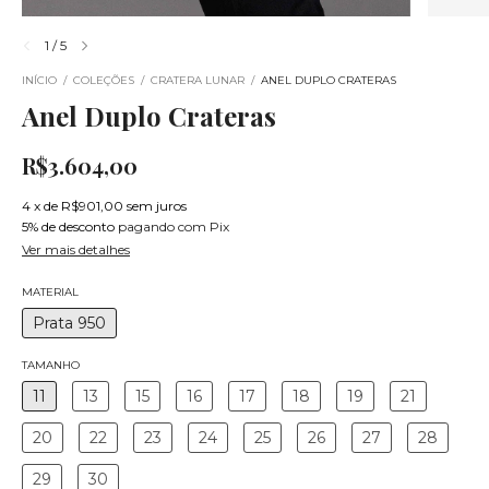
1
/
5
INÍCIO
/
COLEÇÕES
/
CRATERA LUNAR
/
ANEL DUPLO CRATERAS
Anel Duplo Crateras
R$3.604,00
4
x
de
R$901,00
sem juros
5% de desconto
pagando com Pix
Ver mais detalhes
MATERIAL
Prata 950
TAMANHO
11
13
15
16
17
18
19
21
20
22
23
24
25
26
27
28
29
30