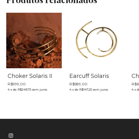
Choker Solaris II
Earcuff Solaris
Ch
R$999,00
R$589,00
R$6
4
x
de
R$249,75
sem juros
4
x
de
R$147,25
sem juros
4
x
d