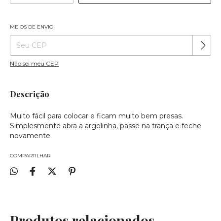
MEIOS DE ENVIO
Alterar CEP
Entregas para o CEP:
Não sei meu CEP
Descrição
Muito fácil para colocar e ficam muito bem presas.
Simplesmente abra a argolinha, passe na trança e feche
novamente.
COMPARTILHAR
Produtos relacionados