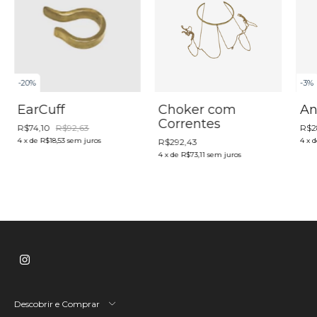
-
20
%
-
3
%
EarCuff
Choker com
An
Correntes
R$74,10
R$92,63
R$2
4
x
de
R$18,53
sem juros
4
x
d
R$292,43
4
x
de
R$73,11
sem juros
Descobrir e Comprar