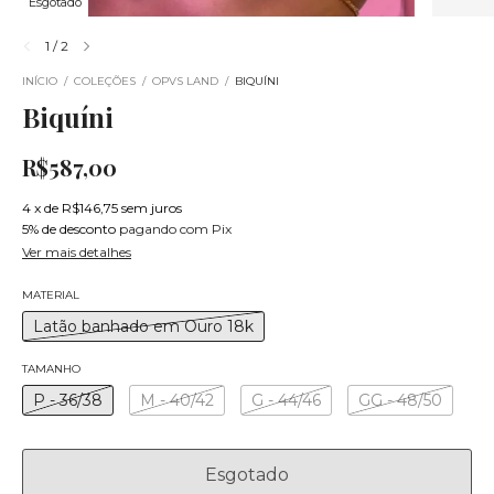
Esgotado
1
/
2
INÍCIO
/
COLEÇÕES
/
OPVS LAND
/
BIQUÍNI
Biquíni
R$587,00
4
x
de
R$146,75
sem juros
5% de desconto
pagando com Pix
Ver mais detalhes
MATERIAL
Latão banhado em Ouro 18k
TAMANHO
P - 36/38
M - 40/42
G - 44/46
GG - 48/50