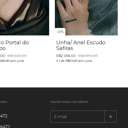
-
-
20
%
co Portal do
Unha/ Anel Escudo
po
Safiras
4
6,00
R$1.420,00
R$2.056,00
R$2.570,00
284,00
sem juros
4
x
de
R$514,00
sem juros
tato
Assine nossa newsletter
6472
96472