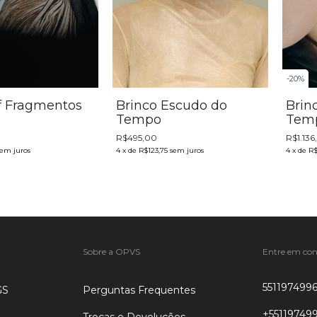
-
20
%
f Fragmentos
Brinco Escudo do
Brin
Tempo
Tem
R$495,00
R$1.13
sem juros
4
x
de
R$123,75
sem juros
4
x
de
R$
Sobre a OPVS
Entre em con
551197499
GS
Perguntas Frequentes
+55119749