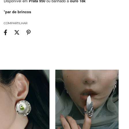
Disponível em
Prata 950
ou banhado a
ouro 18k
*par de brincos
COMPARTILHAR