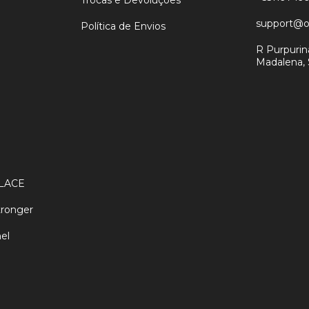
Trocas e Devoluções
support@
Política de Envios
R Purpurina
Madalena,
LACE
tronger
el