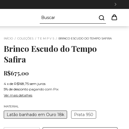
INÍCIO
/
COLEÇÕES
/
T E M P V S
/
BRINCO ESCUDO DO TEMPO SAFIRA
Brinco Escudo do Tempo
Safira
R$675,00
4
x
de
R$168,75
sem juros
5% de desconto
pagando com Pix
Ver mais detalhes
MATERIAL
Latão banhado em Ouro 18k
Prata 950