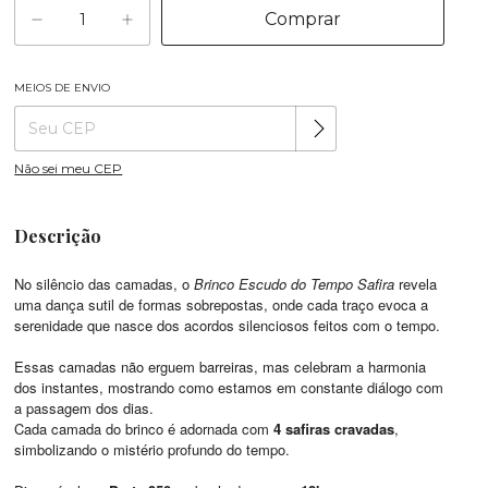
MEIOS DE ENVIO
Alterar CEP
Entregas para o CEP:
Não sei meu CEP
Descrição
No silêncio das camadas, o
Brinco Escudo do Tempo Safira
revela
uma dança sutil de formas sobrepostas, onde cada traço evoca a
serenidade que nasce dos acordos silenciosos feitos com o tempo.
Essas camadas não erguem barreiras, mas celebram a harmonia
dos instantes, mostrando como estamos em constante diálogo com
a passagem dos dias.
Cada camada do brinco é adornada com
4 safiras cravadas
,
simbolizando o mistério profundo do tempo.