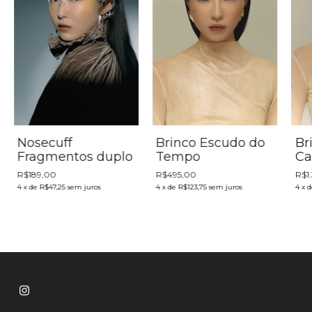
Nosecuff
Brinco Escudo do
Br
Fragmentos duplo
Tempo
Ca
R$189,00
R$495,00
R$1
4
x
de
R$47,25
sem juros
4
x
de
R$123,75
sem juros
4
x
d