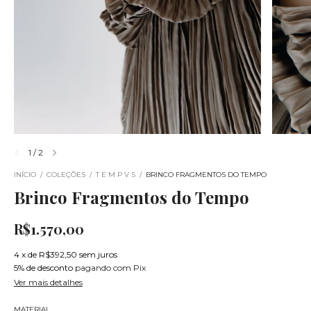
1
/
2
INÍCIO
/
COLEÇÕES
/
T E M P V S
/
BRINCO FRAGMENTOS DO TEMPO
Brinco Fragmentos do Tempo
R$1.570,00
4
x
de
R$392,50
sem juros
5% de desconto
pagando com Pix
Ver mais detalhes
MATERIAL