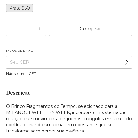
Prata 950
MEIOS DE ENVIO
Alterar CEP
Entregas para o CEP:
Não sei meu CEP
Descrição
O Brinco Fragmentos do Tempo, selecionado para a
MILANO JEWELLERY WEEK, incorpora um sistema de
rotação que movimenta pequenos triângulos em um ciclo
contínuo, criando uma imagem constante que se
transforma sem perder sua essência.